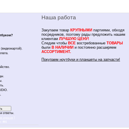
Наша работа
Закупаем товар
КРУПНЫМИ
партиями, обходя
посредников, поэтому рады предложить нашим
утбуком?
клиентам
ЛУЧШУЮ ЦЕНУ!
Следим чтобы
ВСЕ
востребованные
ТОВАРЫ
.
были
В НАЛИЧИИ
и постоянно расширяем
(видеокартой).
АССОРТИМЕНТ.
плата.
Покупаем ноутбуки и планшеты на запчасти!
йство.
цы.
ы.
ть.
UDIO.
.
и ответы.
]
ив опросов
в:
801