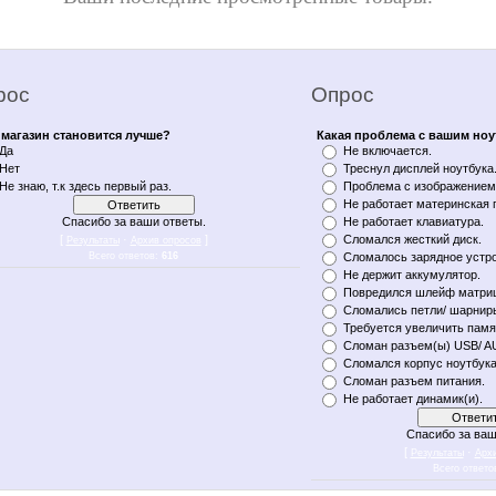
рос
Опрос
магазин становится лучше?
Какая проблема с вашим но
Да
Не включается.
Нет
Треснул дисплей ноутбука
Не знаю, т.к здесь первый раз.
Проблема с изображением 
Не работает материнская 
Спасибо за ваши ответы.
Не работает клавиатура.
[
·
]
Сломался жесткий диск.
Результаты
Архив опросов
Всего ответов:
616
Сломалось зарядное устро
Не держит аккумулятор.
Повредился шлейф матри
Сломались петли/ шарнир
Требуется увеличить памя
Сломан разъем(ы) USB/ A
Сломался корпус ноутбука
Сломан разъем питания.
Не работает динамик(и).
Спасибо за ваш
[
·
Результаты
Арх
Всего ответо