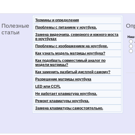
Термины и определения
Полезные
Оп
Проблемы с питанием у ноутбука.
статьи
Замена видеочипа, северного и южного моста
Наш 
в ноутбуках
Проблемы с изображением на ноутбуке.
Как узнать модель матрицы ноутбука?
Как подобрать совместимый аналог по
модели матрицы?
Как заменить разбитый дисплей самому?
Разрешение матрицы ноутбука
LED или CCFL
Не работает клавиатура ноутбука.
Ремонт клавиатуры ноутбука.
Замена клавиатуры самостоятельно.