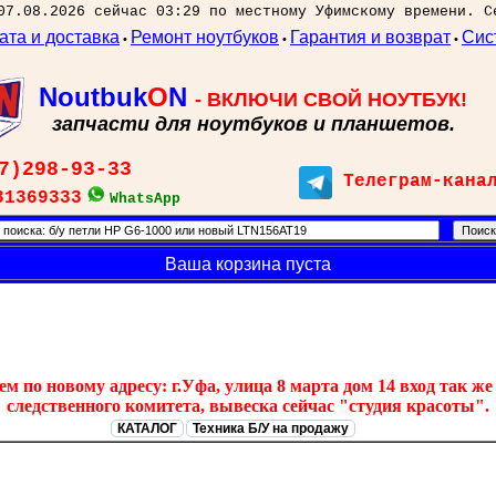
07.08.2026 сейчас 03:29 по местному Уфимскому времени. С
ата и доставка
Ремонт ноутбуков
Гарантия и возврат
Сис
•
•
•
Noutbuk
O
N
- ВКЛЮЧИ СВОЙ НОУТБУК!
запчасти для ноутбуков и планшетов.
7)298-93-33
Телеграм-кана
31369333
WhatsApp
Ваша корзина пуста
 по новому адресу: г.Уфа, улица 8 марта дом 14 вход так же 
следственного комитета, вывеска сейчас "студия красоты".
КАТАЛОГ
Техника Б/У на продажу