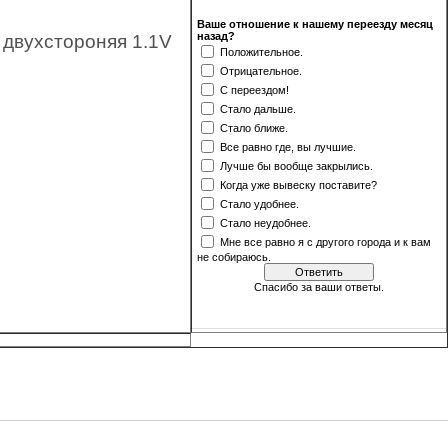
Ваше отношение к нашему переезду месяц
назад?
двухстороняя 1.1V
Положительное.
Отрицательное.
С переездом!
Стало дальше.
Стало ближе.
Все равно где, вы лучшие.
Лучше бы вообще закрылись.
Когда уже вывеску поставите?
Стало удобнее.
Стало неудобнее.
Мне все равно я с другого города и к вам
не собираюсь.
Спасибо за ваши ответы.
[
·
]
Результаты
Архив опросов
Всего ответов:
499