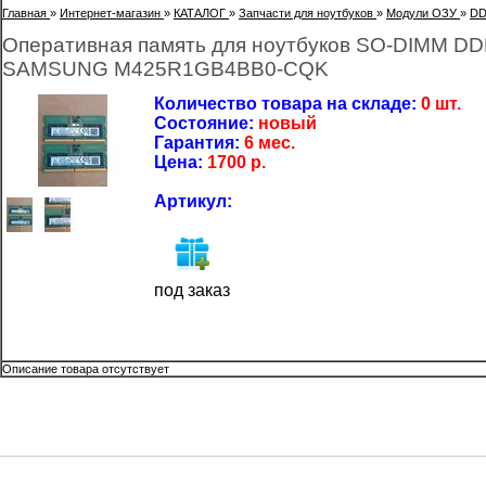
Главная
»
Интернет-магазин
»
КАТАЛОГ
»
Запчасти для ноутбуков
»
Модули ОЗУ
»
DD
Оперативная память для ноутбуков SO-DIMM DD
SAMSUNG M425R1GB4BB0-CQK
Количество товара на складе:
0 шт.
Состояние:
новый
Гарантия:
6 мес.
Цена:
1700
р.
Артикул:
под заказ
Описание товара отсутствует