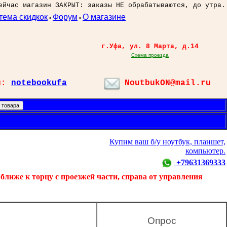
ейчас магазин ЗАКРЫТ: заказы НЕ обрабатываются, до утра.
тема скидкок
Форум
О магазине
•
•
г.Уфа, ул. 8 Марта, д.14
Схема проезда
л:
notebookufa
NoutbukON@mail.ru
Купим ваш б/у ноутбук, планшет,
компьютер.
+79631369333
ближе к торцу с проезжей части, справа от управления
Опрос