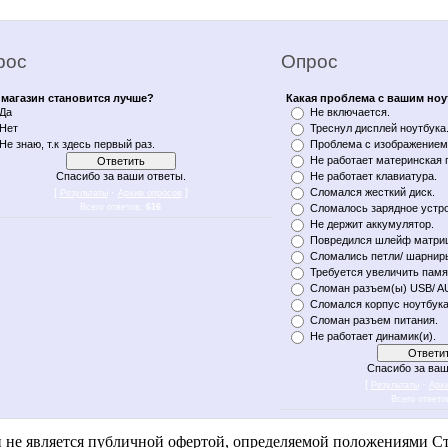
рос
Опрос
магазин становится лучше?
Какая проблема с вашим но
Да
Не включается.
Нет
Треснул дисплей ноутбука
Не знаю, т.к здесь первый раз.
Проблема с изображением 
Не работает материнская 
Спасибо за ваши ответы.
Не работает клавиатура.
[
·
]
Сломался жесткий диск.
Результаты
Архив опросов
Всего ответов:
616
Сломалось зарядное устро
Не держит аккумулятор.
Повредился шлейф матри
Сломались петли/ шарнир
Требуется увеличить памя
Сломан разъем(ы) USB/ A
Сломался корпус ноутбука
Сломан разъем питания.
Не работает динамик(и).
Спасибо за ваш
[
·
Результаты
Арх
Всего ответо
n notebukon noutbookon ноутбукон notebook on уфа notebykon noytbykon noutbykon noytbukon noytbookon
и не является публичной офертой, определяемой положениями Ст