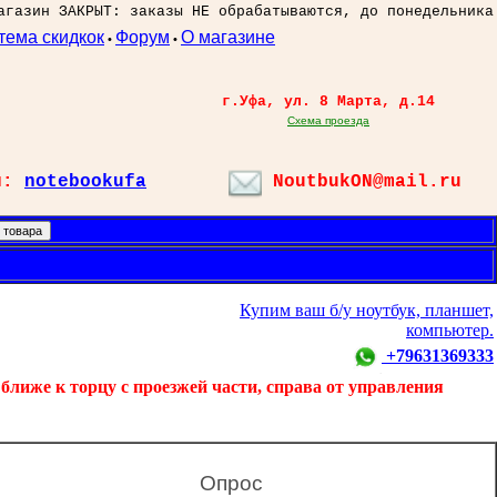
агазин ЗАКРЫТ: заказы НЕ обрабатываются, до понедельника
тема скидкок
Форум
О магазине
•
•
г.Уфа, ул. 8 Марта, д.14
Схема проезда
л:
notebookufa
NoutbukON@mail.ru
Купим ваш б/у ноутбук, планшет,
компьютер.
+79631369333
ближе к торцу с проезжей части, справа от управления
Опрос