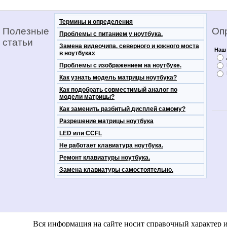
Термины и определения
Полезные
Оп
Проблемы с питанием у ноутбука.
статьи
Замена видеочипа, северного и южного моста
Наш 
в ноутбуках
Проблемы с изображением на ноутбуке.
Как узнать модель матрицы ноутбука?
Как подобрать совместимый аналог по
модели матрицы?
Как заменить разбитый дисплей самому?
Разрешение матрицы ноутбука
LED или CCFL
Не работает клавиатура ноутбука.
Ремонт клавиатуры ноутбука.
Замена клавиатуры самостоятельно.
notebooko
Вся информация на сайте носит справочный характер 