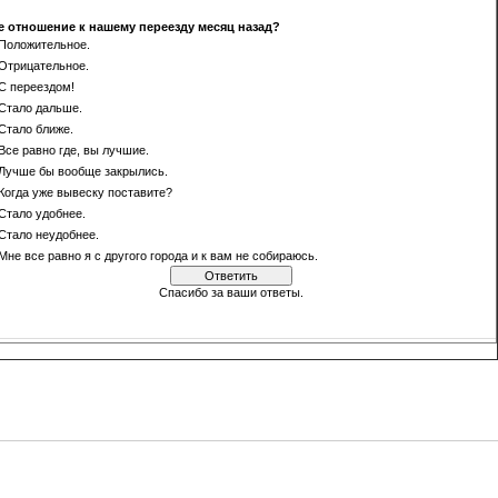
 отношение к нашему переезду месяц назад?
Положительное.
Отрицательное.
С переездом!
Стало дальше.
Стало ближе.
Все равно где, вы лучшие.
Лучше бы вообще закрылись.
Когда уже вывеску поставите?
Стало удобнее.
Стало неудобнее.
Мне все равно я с другого города и к вам не собираюсь.
Спасибо за ваши ответы.
[
·
]
Результаты
Архив опросов
Всего ответов:
500