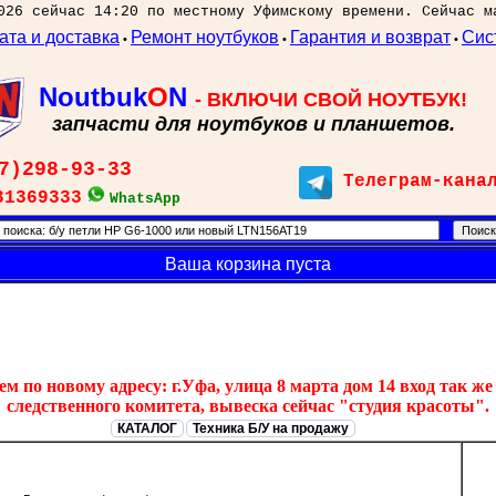
026 сейчас 14:20 по местному Уфимскому времени. Сейчас м
ата и доставка
Ремонт ноутбуков
Гарантия и возврат
Сис
•
•
•
Noutbuk
O
N
- ВКЛЮЧИ СВОЙ НОУТБУК!
запчасти для ноутбуков и планшетов.
7)298-93-33
Телеграм-кана
31369333
WhatsApp
Ваша корзина пуста
 по новому адресу: г.Уфа, улица 8 марта дом 14 вход так же 
следственного комитета, вывеска сейчас "студия красоты".
КАТАЛОГ
Техника Б/У на продажу