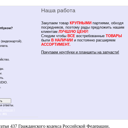
Наша работа
Закупаем товар
КРУПНЫМИ
партиями, обходя
посредников, поэтому рады предложить нашим
утбуком?
клиентам
ЛУЧШУЮ ЦЕНУ!
Следим чтобы
ВСЕ
востребованные
ТОВАРЫ
.
были
В НАЛИЧИИ
и постоянно расширяем
(видеокартой).
АССОРТИМЕНТ.
плата.
Покупаем ноутбуки и планшеты на запчасти!
йство.
цы.
ы.
ть.
UDIO.
.
и ответы.
]
ив опросов
в:
801
 notebykon
атьи 437 Гражданского кодекса Российской Федерации.