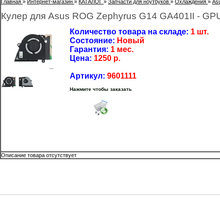
Главная
»
Интернет-магазин
»
КАТАЛОГ
»
Запчасти для ноутбуков
»
Охлаждения
»
As
Кулер для Asus ROG Zephyrus G14 GA401II - GP
Количество товара на складе:
1 шт.
Состояние:
Новый
Гарантия:
1 мес.
Цена:
1250
р.
Артикул:
9601111
Нажмите чтобы заказать
Описание товара отсутствует