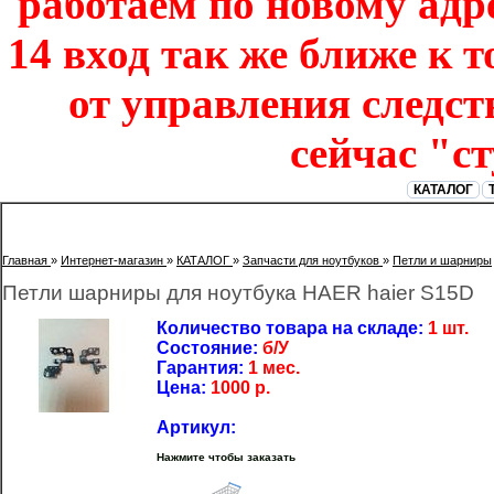
работаем по новому адре
14 вход так же ближе к т
от управления следст
сейчас "с
КАТАЛОГ
Главная
»
Интернет-магазин
»
КАТАЛОГ
»
Запчасти для ноутбуков
»
Петли и шарниры
Петли шарниры для ноутбука HAER haier S15D
Количество товара на складе:
1 шт.
Состояние:
б/У
Гарантия:
1 мес.
Цена:
1000
р.
Артикул:
Нажмите чтобы заказать