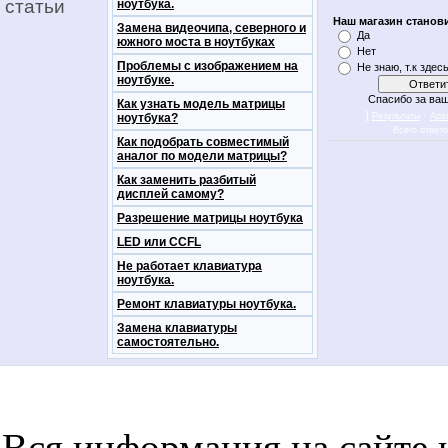
статьи
ноутбука.
Наш магазин станов
Замена видеочипа, северного и
Да
южного моста в ноутбуках
Нет
Проблемы с изображением на
Не знаю, т.к здес
ноутбуке.
Спасибо за ваш
Как узнать модель матрицы
[
·
ноутбука?
Результаты
Арх
Всего ответ
Как подобрать совместимый
аналог по модели матрицы?
Как заменить разбитый
дисплей самому?
Разрешение матрицы ноутбука
LED или CCFL
Не работает клавиатура
ноутбука.
Ремонт клавиатуры ноутбука.
Замена клавиатуры
самостоятельно.
notebookon notebukon noutbookon ноутбук
noytbukon n
Вся информация на сайте 