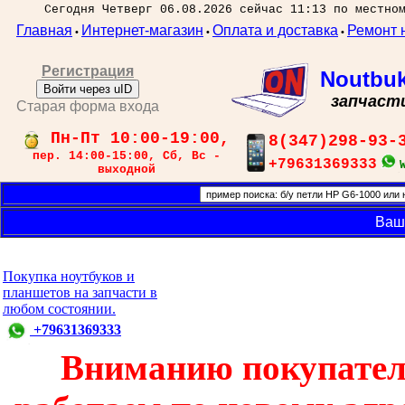
Сегодня Четверг 06.08.2026 сейчас 11:13 по местно
Главная
Интернет-магазин
Оплата и доставка
Ремонт 
•
•
•
Регистрация
Noutbu
Войти через uID
запчаст
Старая форма входа
Пн-Пт 10:00-19:00,
8(347)298-93-
пер. 14:00-15:00, Сб, Вс -
+79631369333
выходной
Ваш
Покупка ноутбуков и
планшетов на запчасти в
любом состоянии.
+79631369333
Вниманию покупател