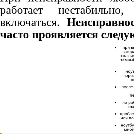
работает нестабильно
включаться.
Неисправно
часто проявляется след
при в
загор
включа
тёмны
ноу
через
п
после
п
не ра
кла
пробле
или по
ноутбу
мног