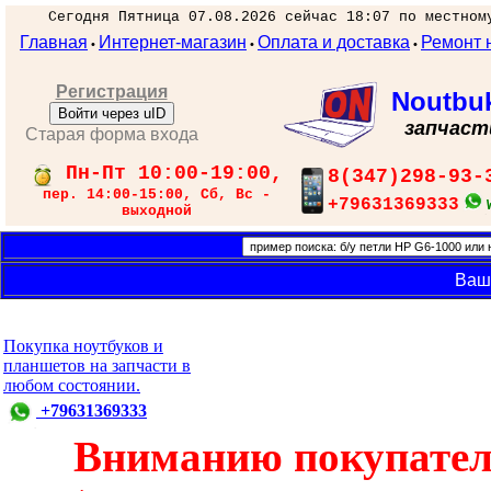
Сегодня Пятница 07.08.2026 сейчас 18:07 по местном
Главная
Интернет-магазин
Оплата и доставка
Ремонт 
•
•
•
Регистрация
Noutbu
Войти через uID
запчаст
Старая форма входа
Пн-Пт 10:00-19:00,
8(347)298-93-
пер. 14:00-15:00, Сб, Вс -
+79631369333
выходной
Ваш
Покупка ноутбуков и
планшетов на запчасти в
любом состоянии.
+79631369333
Вниманию покупател