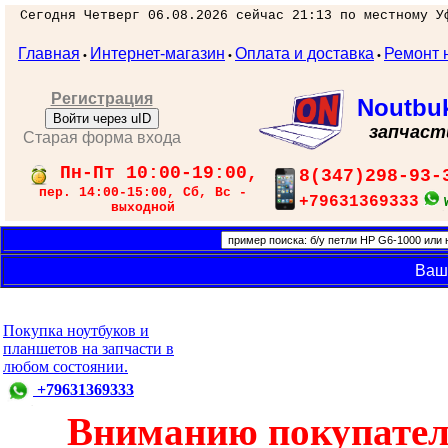
Сегодня Четверг 06.08.2026 сейчас 21:13 по местному У
Главная
Интернет-магазин
Оплата и доставка
Ремонт 
•
•
•
Регистрация
Noutbu
Войти через uID
запчаст
Старая форма входа
Пн-Пт 10:00-19:00,
8(347)298-93-
пер. 14:00-15:00, Сб, Вс -
+79631369333
выходной
Ваш
Покупка ноутбуков и
планшетов на запчасти в
любом состоянии.
+79631369333
Вниманию покупател