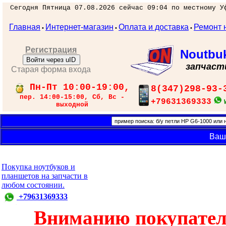
Сегодня Пятница 07.08.2026 сейчас 09:04 по местному У
Главная
Интернет-магазин
Оплата и доставка
Ремонт 
•
•
•
Регистрация
Noutbu
Войти через uID
запчаст
Старая форма входа
Пн-Пт 10:00-19:00,
8(347)298-93-
пер. 14:00-15:00, Сб, Вс -
+79631369333
выходной
Ваш
Покупка ноутбуков и
планшетов на запчасти в
любом состоянии.
+79631369333
Вниманию покупател