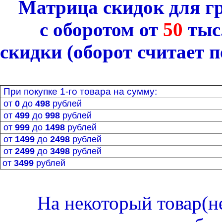
Матрица скидок
для г
с оборотом от
50
тыс
скидки
(оборот считает 
При покупке
1-го
товара на сумму:
от
0
до
498
рублей
от
499
до
998
рублей
от
999
до
1498
рублей
от
1499
до
2498
рублей
от
2499
до
3498
рублей
от
3499
рублей
На некоторый товар(н